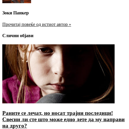
Зоки Панкер
Прочитај повеќе од истиот автор »
Слични објави
Раните се лечат, но носат трајни последици!
Свесни ли сте што може едно дете да му направи
на друго?