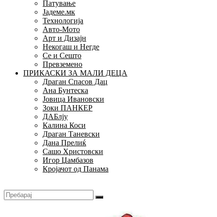
Патување
Јадеме.мк
Технологија
Авто-Мото
Арт и Дизајн
Некогаш и Негде
Се и Сешто
Превземено
ПРИКАСКИ ЗА МАЛИ ДЕЦА
Драган Спасов Дац
Ана Бунтеска
Јовица Ивановски
Зоки ПАНКЕР
ДАБлју
Калина Коси
Драган Таневски
Дана Прелиќ
Сашо Христовски
Игор Џамбазов
Кројачот од Панама