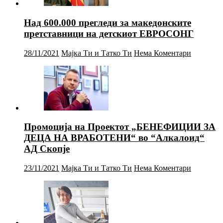
Над 600.000 прегледи за македонските
претставници на детскиот ЕВРОСОНГ
28/11/2021
Мајка Ти и Татко Ти
Нема Коментари
Промоција на Проектот „БЕНЕФИЦИИ ЗА
ДЕЦА НА ВРАБОТЕНИ“ во “Алкалоид“
АД Скопје
23/11/2021
Мајка Ти и Татко Ти
Нема Коментари