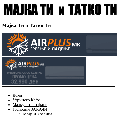
Мајка Ти и Татко Ти
Дома
Утринско Кафе
Малку познат факт
Господин ЗАКАЧИ
Мода и Убавина