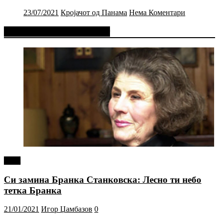
23/07/2021
Кројачот од Панама
Нема Коментари
Фејсбук Статус или Твит
tweet
Си замина Бранка Станковска: Лесно ти небо
тетка Бранка
21/01/2021
Игор Џамбазов
0