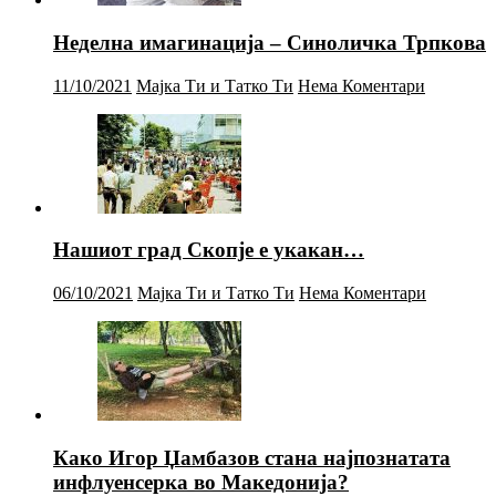
Неделна имагинација – Синоличка Трпкова
11/10/2021
Мајка Ти и Татко Ти
Нема Коментари
Нашиот град Скопје е укакан…
06/10/2021
Мајка Ти и Татко Ти
Нема Коментари
Како Игор Џамбазов стана најпознатата
инфлуенсерка во Македонија?