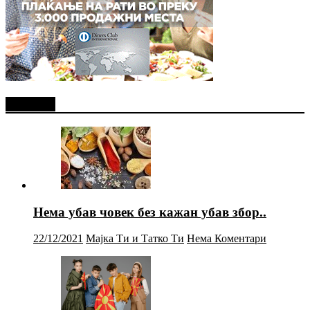
Најново
Нема убав човек без кажан убав збор..
22/12/2021
Мајка Ти и Татко Ти
Нема Коментари