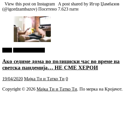
View this post on Instagram A post shared by Игор Џамбазов
(@igordzambazov) Посетено 7.623 пати
tweet
Г-дин. ЗАКАЧИ
Ако седиме дома во полициски час во време на
светска пандемија… НЕ СМЕ ХЕРОИ
19/04/2020
Мајка Ти и Татко Ти
0
Copyright © 2026
Мајка Ти и Татко Ти
. По мерка на Кројачот.