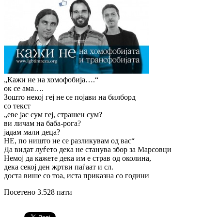
„Кажи не на хомофобија….“
ок се ама….
Зошто некој геј не се појави на билборд
со текст
„еве јас сум геј, страшен сум?
ви личам на баба-рога?
јадам мали деца?
НЕ, по ништо не се разликувам од вас“
Да видат луѓето дека не станува збор за Марсовци
Немој да кажете дека им е страв од околина,
дека секој ден жртви паѓаат и сл.
доста више со тоа, иста приказна со години
Посетено 3.528 пати