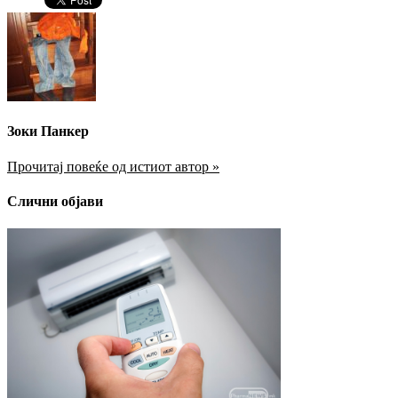
Зоки Панкер
Прочитај повеќе од истиот автор »
Слични објави