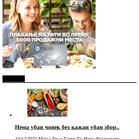
Најново
Нема убав човек без кажан убав збор..
22/12/2021
Мајка Ти и Татко Ти
Нема Коментари