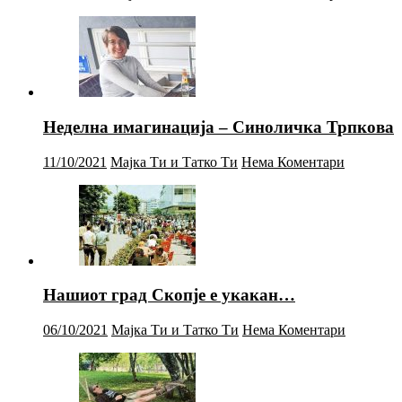
Неделна имагинација – Синоличка Трпкова
11/10/2021
Мајка Ти и Татко Ти
Нема Коментари
Нашиот град Скопје е укакан…
06/10/2021
Мајка Ти и Татко Ти
Нема Коментари