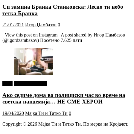
Си замина Бранка Станковска: Лесно ти небо
тетка Бранка
21/01/2021
Игор Џамбазов
0
View this post on Instagram A post shared by Игор Џамбазов
(@igordzambazov) Посетено 7.625 пати
tweet
Г-дин. ЗАКАЧИ
Ако седиме дома во полициски час во време на
светска пандемија… НЕ СМЕ ХЕРОИ
19/04/2020
Мајка Ти и Татко Ти
0
Copyright © 2026
Мајка Ти и Татко Ти
. По мерка на Кројачот.