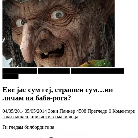
Г-дин. ЗАКАЧИ
Зоки ПАНКЕР
ПРИКАСКИ ЗА "МАЛИ
ДЕЦА"
Еве јас сум геј, страшен сум…ви
личам на баба-рога?
04/05/2014
05/05/2014
Зоки Панкер
4508 Прегледи
0 Коментари
зоки панкер
,
прикаски за мали деца
Ги гледам билбордите за