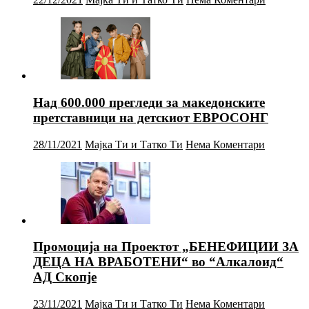
Над 600.000 прегледи за македонските
претставници на детскиот ЕВРОСОНГ
28/11/2021
Мајка Ти и Татко Ти
Нема Коментари
Промоција на Проектот „БЕНЕФИЦИИ ЗА
ДЕЦА НА ВРАБОТЕНИ“ во “Алкалоид“
АД Скопје
23/11/2021
Мајка Ти и Татко Ти
Нема Коментари