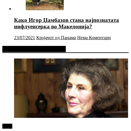
Како Игор Џамбазов стана најпознатата
инфлуенсерка во Македонија?
23/07/2021
Кројачот од Панама
Нема Коментари
Фејсбук Статус или Твит
tweet