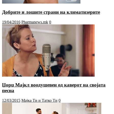
Добрите и лошите страни на климатизерите
19/04/2016
Pharmanews.mk
0
Џорџ Мајкл воодушевен од каверот на својата
песна
12/03/2015
Мајка Ти и Татко Ти
0