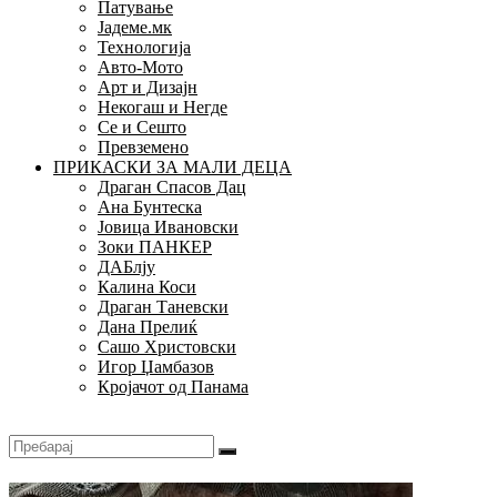
Патување
Јадеме.мк
Технологија
Авто-Мото
Арт и Дизајн
Некогаш и Негде
Се и Сешто
Превземено
ПРИКАСКИ ЗА МАЛИ ДЕЦА
Драган Спасов Дац
Ана Бунтеска
Јовица Ивановски
Зоки ПАНКЕР
ДАБлју
Калина Коси
Драган Таневски
Дана Прелиќ
Сашо Христовски
Игор Џамбазов
Кројачот од Панама