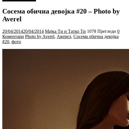
Сосема обична девојка #20 – Photo by
Averel
20/04/2014
20/04/2014
Мајка Ти и Татко Ти
1078 Прегледи
0
Коментари
Photo by Averel
,
Аверел
,
Сосема обична девојка
#20
,
фото