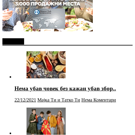
Најново
Нема убав човек без кажан убав збор..
22/12/2021
Мајка Ти и Татко Ти
Нема Коментари