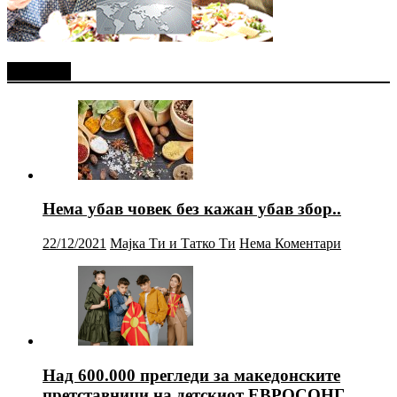
Најново
Нема убав човек без кажан убав збор..
22/12/2021
Мајка Ти и Татко Ти
Нема Коментари
Над 600.000 прегледи за македонските
претставници на детскиот ЕВРОСОНГ