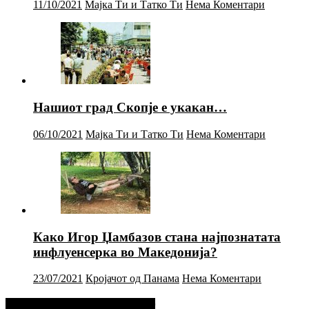
11/10/2021
Мајка Ти и Татко Ти
Нема Коментари
Нашиот град Скопје е укакан…
06/10/2021
Мајка Ти и Татко Ти
Нема Коментари
Како Игор Џамбазов стана најпознатата
инфлуенсерка во Македонија?
23/07/2021
Кројачот од Панама
Нема Коментари
Фејсбук Статус или Твит