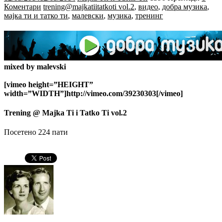
Коментари
trening@majkatiitatkoti vol.2
,
видео
,
добра музика
,
мајка ти и татко ти
,
малевски
,
музика
,
тренинг
mixed by malevski
[vimeo height=”HEIGHT”
width=”WIDTH”]http://vimeo.com/39230303[/vimeo]
Trening @ Majka Ti i Tatko Ti vol.2
Посетено 224 пати