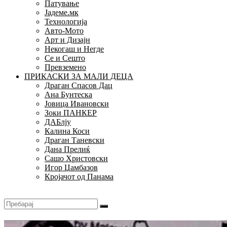
Патување
Јадеме.мк
Технологија
Авто-Мото
Арт и Дизајн
Некогаш и Негде
Се и Сешто
Превземено
ПРИКАСКИ ЗА МАЛИ ДЕЦА
Драган Спасов Дац
Ана Бунтеска
Јовица Ивановски
Зоки ПАНКЕР
ДАБлју
Калина Коси
Драган Таневски
Дана Прелиќ
Сашо Христовски
Игор Џамбазов
Кројачот од Панама