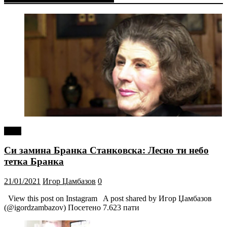
tweet
Си замина Бранка Станковска: Лесно ти небо
тетка Бранка
21/01/2021
Игор Џамбазов
0
View this post on Instagram A post shared by Игор Џамбазов
(@igordzambazov) Посетено 7.623 пати