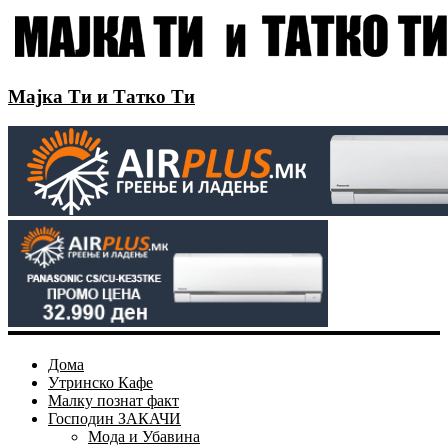
Мајка Ти и Татко Ти
Дома
Утринско Кафе
Малку познат факт
Господин ЗАКАЧИ
Мода и Убавина