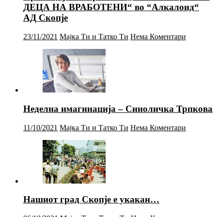
ДЕЦА НА ВРАБОТЕНИ“ во “Алкалоид“
АД Скопје
23/11/2021
Мајка Ти и Татко Ти
Нема Коментари
Неделна имагинација – Синоличка Трпкова
11/10/2021
Мајка Ти и Татко Ти
Нема Коментари
Нашиот град Скопје е укакан…