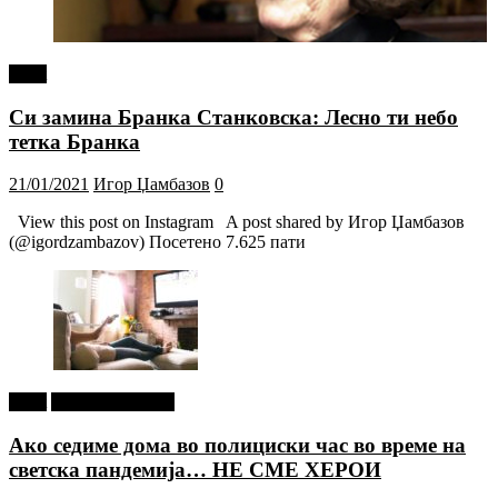
tweet
Си замина Бранка Станковска: Лесно ти небо
тетка Бранка
21/01/2021
Игор Џамбазов
0
View this post on Instagram A post shared by Игор Џамбазов
(@igordzambazov) Посетено 7.625 пати
tweet
Г-дин. ЗАКАЧИ
Ако седиме дома во полициски час во време на
светска пандемија… НЕ СМЕ ХЕРОИ