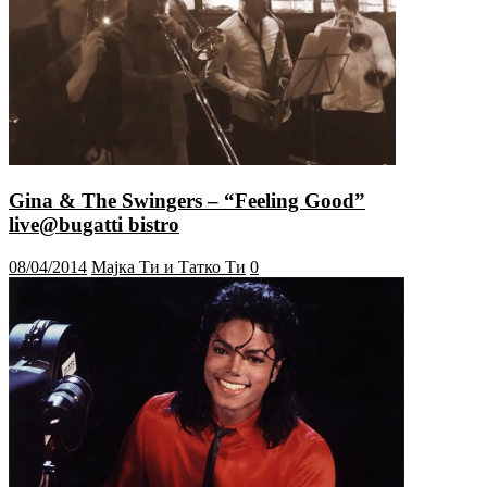
Gina & The Swingers – “Feeling Good”
live@bugatti bistro
08/04/2014
Мајка Ти и Татко Ти
0