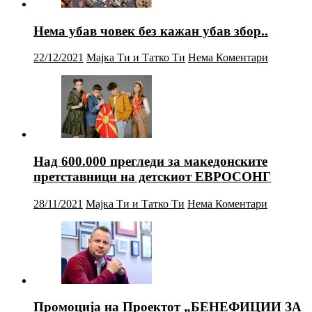
Нема убав човек без кажан убав збор..
22/12/2021
Мајка Ти и Татко Ти
Нема Коментари
Над 600.000 прегледи за македонските
претставници на детскиот ЕВРОСОНГ
28/11/2021
Мајка Ти и Татко Ти
Нема Коментари
Промоција на Проектот „БЕНЕФИЦИИ ЗА