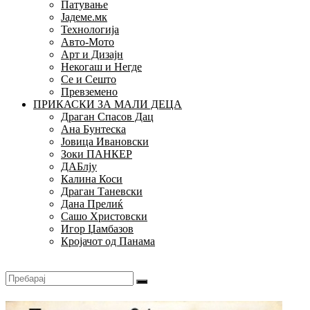
Патување
Јадеме.мк
Технологија
Авто-Мото
Арт и Дизајн
Некогаш и Негде
Се и Сешто
Превземено
ПРИКАСКИ ЗА МАЛИ ДЕЦА
Драган Спасов Дац
Ана Бунтеска
Јовица Ивановски
Зоки ПАНКЕР
ДАБлју
Калина Коси
Драган Таневски
Дана Прелиќ
Сашо Христовски
Игор Џамбазов
Кројачот од Панама