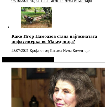
06/10/2021
Мајка Ти и Татко Ти
Нема Коментари
Како Игор Џамбазов стана најпознатата
инфлуенсерка во Македонија?
23/07/2021
Кројачот од Панама
Нема Коментари
Фејсбук Статус или Твит