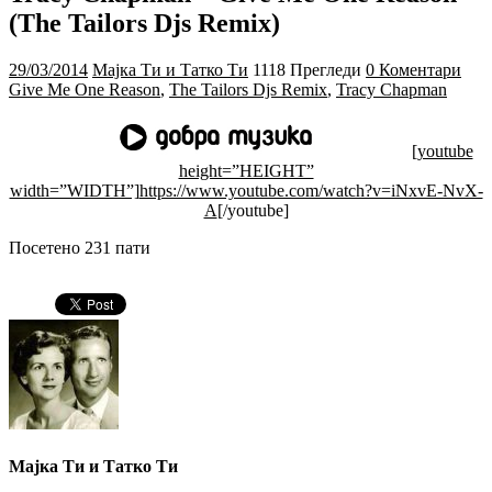
(The Tailors Djs Remix)
29/03/2014
Мајка Ти и Татко Ти
1118 Прегледи
0 Коментари
Give Me One Reason
,
The Tailors Djs Remix
,
Tracy Chapman
[youtube
height=”HEIGHT”
width=”WIDTH”]
https://www.youtube.com/watch?v=iNxvE-NvX-
A
[/youtube]
Посетено 231 пати
Мајка Ти и Татко Ти