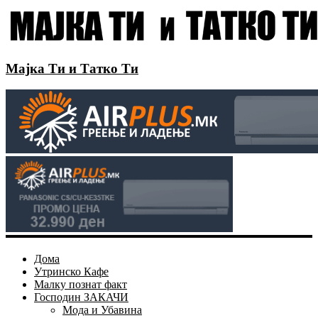
Мајка Ти и Татко Ти
Дома
Утринско Кафе
Малку познат факт
Господин ЗАКАЧИ
Мода и Убавина