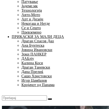
Патување
Јадеме.мк
Технологија
Авто-Мото
Арт и Дизајн
Некогаш и Негде
Се и Сешто
Превземено
ПРИКАСКИ ЗА МАЛИ ДЕЦА
Драган Спасов Дац
Ана Бунтеска
Јовица Ивановски
Зоки ПАНКЕР
ДАБлју
Калина Коси
Драган Таневски
Дана Прелиќ
Сашо Христовски
Игор Џамбазов
Кројачот од Панама