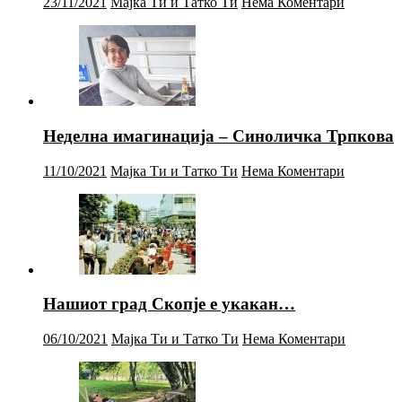
23/11/2021
Мајка Ти и Татко Ти
Нема Коментари
Неделна имагинација – Синоличка Трпкова
11/10/2021
Мајка Ти и Татко Ти
Нема Коментари
Нашиот град Скопје е укакан…
06/10/2021
Мајка Ти и Татко Ти
Нема Коментари