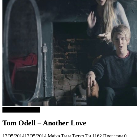
ДОБРА МУЗИКА
Tom Odell – Another Love
12/05/2014
12/05/2014
Мајка Ти и Татко Ти
1162 Прегледи
0