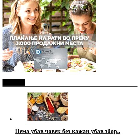
Најново
Нема убав човек без кажан убав збор..