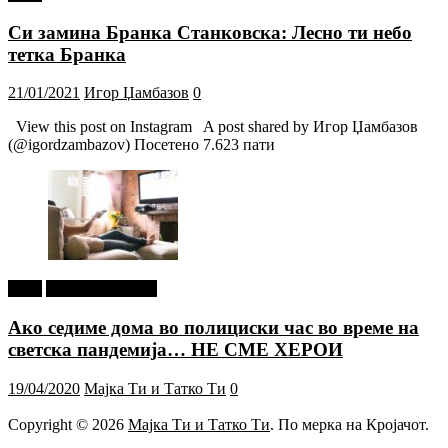
Си замина Бранка Станковска: Лесно ти небо
тетка Бранка
21/01/2021
Игор Џамбазов
0
View this post on Instagram A post shared by Игор Џамбазов
(@igordzambazov) Посетено 7.623 пати
tweet
Г-дин. ЗАКАЧИ
Ако седиме дома во полициски час во време на
светска пандемија… НЕ СМЕ ХЕРОИ
19/04/2020
Мајка Ти и Татко Ти
0
Copyright © 2026
Мајка Ти и Татко Ти
. По мерка на Кројачот.