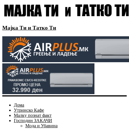
Мајка Ти и Татко Ти
Дома
Утринско Кафе
Малку познат факт
Господин ЗАКАЧИ
Мода и Убавина