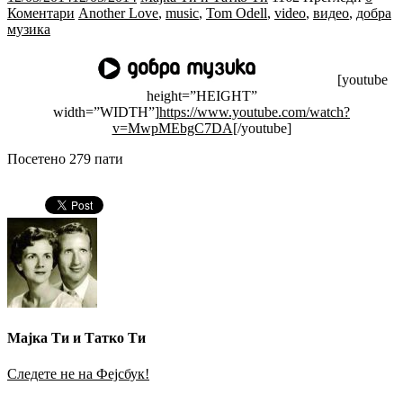
Коментари
Another Love
,
music
,
Tom Odell
,
video
,
видео
,
добра
музика
[youtube
height=”HEIGHT”
width=”WIDTH”]
https://www.youtube.com/watch?
v=MwpMEbgC7DA
[/youtube]
Посетено 279 пати
Мајка Ти и Татко Ти
Следете не на Фејсбук!