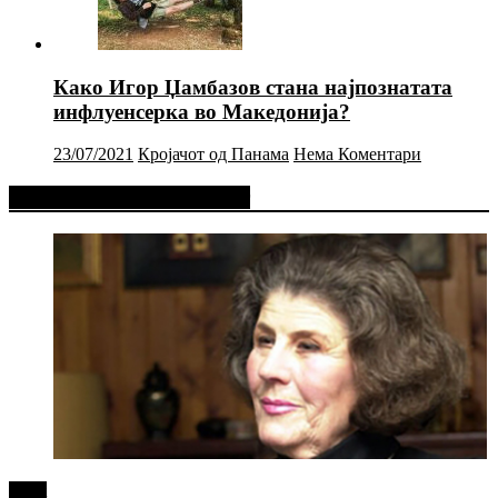
Како Игор Џамбазов стана најпознатата
инфлуенсерка во Македонија?
23/07/2021
Кројачот од Панама
Нема Коментари
Фејсбук Статус или Твит
tweet