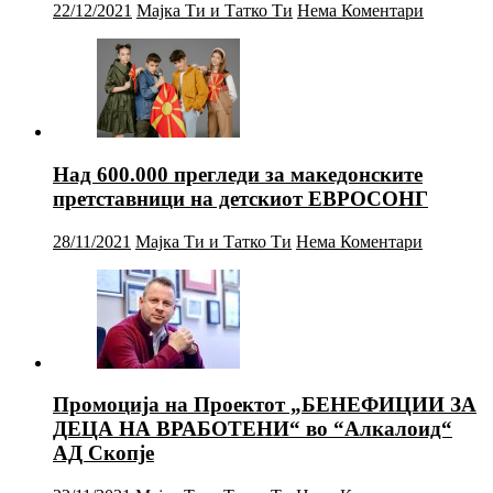
22/12/2021
Мајка Ти и Татко Ти
Нема Коментари
Над 600.000 прегледи за македонските
претставници на детскиот ЕВРОСОНГ
28/11/2021
Мајка Ти и Татко Ти
Нема Коментари
Промоција на Проектот „БЕНЕФИЦИИ ЗА
ДЕЦА НА ВРАБОТЕНИ“ во “Алкалоид“
АД Скопје