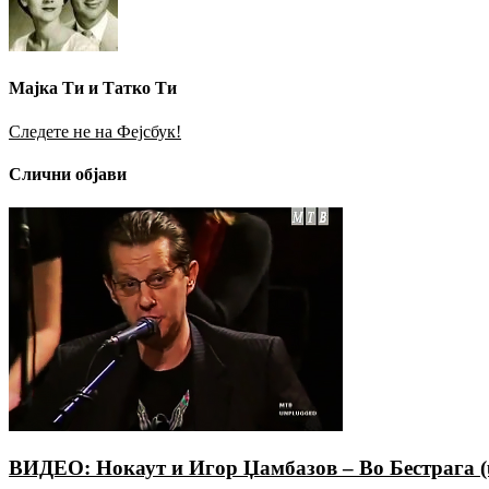
Мајка Ти и Татко Ти
Следете не на Фејсбук!
Слични објави
ВИДЕО: Нокаут и Игор Џамбазов – Во Бестрага (