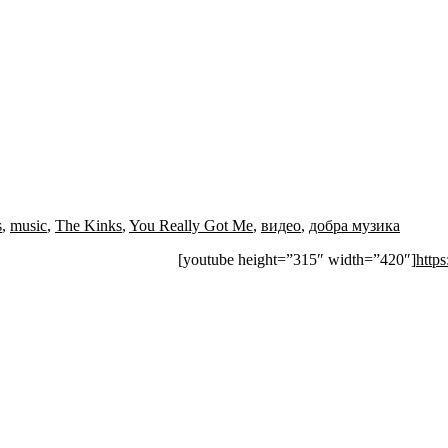
s
,
music
,
The Kinks
,
You Really Got Me
,
видео
,
добра музика
[youtube height=”315″ width=”420″]
http