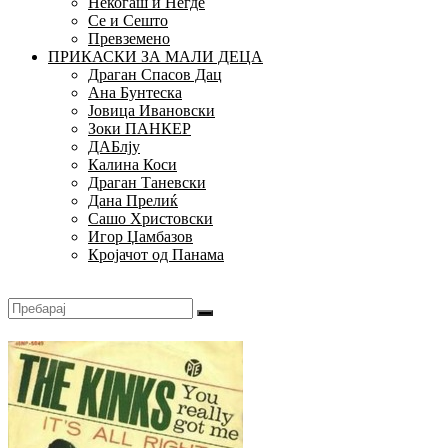
Некогаш и Негде
Се и Сешто
Превземено
ПРИКАСКИ ЗА МАЛИ ДЕЦА
Драган Спасов Дац
Ана Бунтеска
Јовица Ивановски
Зоки ПАНКЕР
ДАБлју
Калина Коси
Драган Таневски
Дана Прелиќ
Сашо Христовски
Игор Џамбазов
Кројачот од Панама