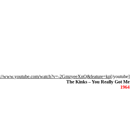
s://www.youtube.com/watch?v=-2GmzyeeXnQ&feature=kp
[/youtube]
The Kinks – You Really Got Me
1964