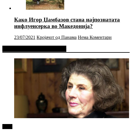
Како Игор Џамбазов стана најпознатата
инфлуенсерка во Македонија?
23/07/2021
Кројачот од Панама
Нема Коментари
Фејсбук Статус или Твит
tweet