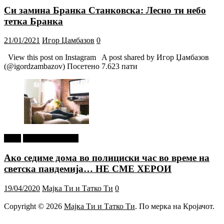
Си замина Бранка Станковска: Лесно ти небо
тетка Бранка
21/01/2021
Игор Џамбазов
0
View this post on Instagram A post shared by Игор Џамбазов
(@igordzambazov) Посетено 7.623 пати
tweet
Г-дин. ЗАКАЧИ
Ако седиме дома во полициски час во време на
светска пандемија… НЕ СМЕ ХЕРОИ
19/04/2020
Мајка Ти и Татко Ти
0
Copyright © 2026
Мајка Ти и Татко Ти
. По мерка на Кројачот.