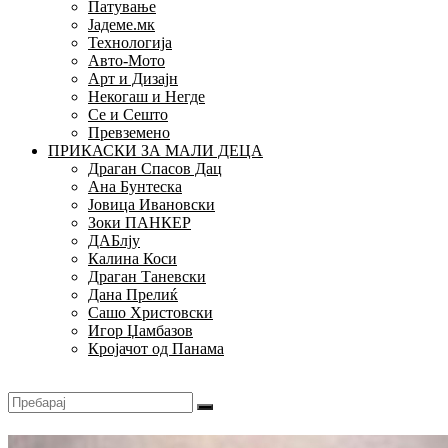
Патување
Јадеме.мк
Технологија
Авто-Мото
Арт и Дизајн
Некогаш и Негде
Се и Сешто
Превземено
ПРИКАСКИ ЗА МАЛИ ДЕЦА
Драган Спасов Дац
Ана Бунтеска
Јовица Ивановски
Зоки ПАНКЕР
ДАБлју
Калина Коси
Драган Таневски
Дана Прелиќ
Сашо Христовски
Игор Џамбазов
Кројачот од Панама