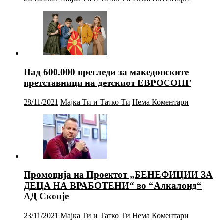
Над 600.000 прегледи за македонските
претставници на детскиот ЕВРОСОНГ
28/11/2021
Мајка Ти и Татко Ти
Нема Коментари
Промоција на Проектот „БЕНЕФИЦИИ ЗА
ДЕЦА НА ВРАБОТЕНИ“ во “Алкалоид“
АД Скопје
23/11/2021
Мајка Ти и Татко Ти
Нема Коментари