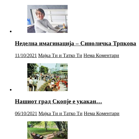
Неделна имагинација – Синоличка Трпкова
11/10/2021
Мајка Ти и Татко Ти
Нема Коментари
Нашиот град Скопје е укакан…
06/10/2021
Мајка Ти и Татко Ти
Нема Коментари