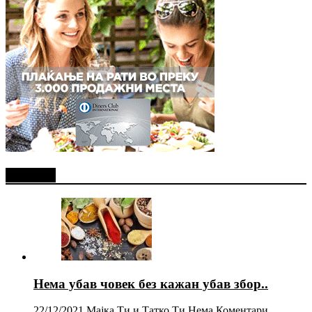
Најново
Нема убав човек без кажан убав збор..
22/12/2021
Мајка Ти и Татко Ти
Нема Коментари