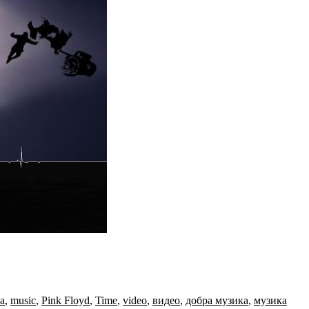
a
,
music
,
Pink Floyd
,
Time
,
video
,
видео
,
добра музика
,
музика