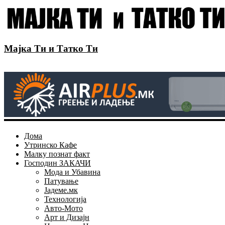
Мајка Ти и Татко Ти
Дома
Утринско Кафе
Малку познат факт
Господин ЗАКАЧИ
Мода и Убавина
Патување
Јадеме.мк
Технологија
Авто-Мото
Арт и Дизајн