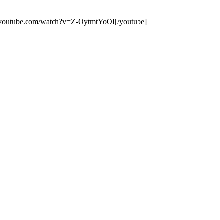
.youtube.com/watch?v=Z-OytmtYoOI
[/youtube]