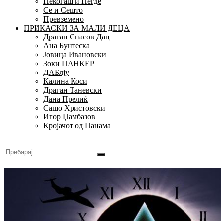
Некогаш и Негде
Се и Сешто
Превземено
ПРИКАСКИ ЗА МАЛИ ДЕЦА
Драган Спасов Дац
Ана Бунтеска
Јовица Ивановски
Зоки ПАНКЕР
ДАБлју
Калина Коси
Драган Таневски
Дана Прелиќ
Сашо Христовски
Игор Џамбазов
Кројачот од Панама