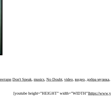
ентари
Don't Speak
,
musics
,
No Doubt
,
video
,
видео
,
добра музика
[youtube height=”HEIGHT” width=”WIDTH”]
https://www