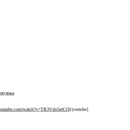
,
музика
.youtube.com/watch?v=TR3Vdo5etCQ
[/youtube]