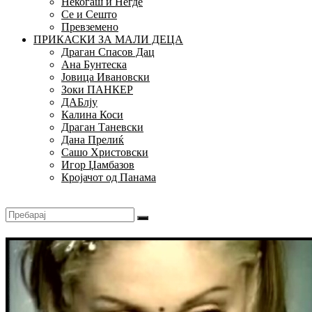
Некогаш и Негде
Се и Сешто
Превземено
ПРИКАСКИ ЗА МАЛИ ДЕЦА
Драган Спасов Дац
Ана Бунтеска
Јовица Ивановски
Зоки ПАНКЕР
ДАБлју
Калина Коси
Драган Таневски
Дана Прелиќ
Сашо Христовски
Игор Џамбазов
Кројачот од Панама