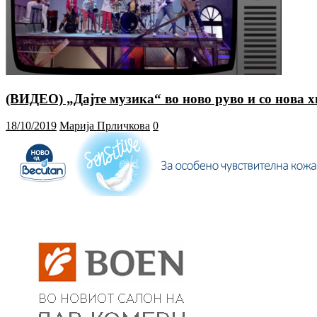
(ВИДЕО) „Дајте музика“ во ново руво и со нова х
18/10/2019
Марија Прличкова
0