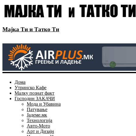
Мајка Ти и Татко Ти
Дома
Утринско Кафе
Малку познат факт
Господин ЗАКАЧИ
Мода и Убавина
Патување
Јадеме.мк
Технологија
Авто-Мото
Арт и Дизајн