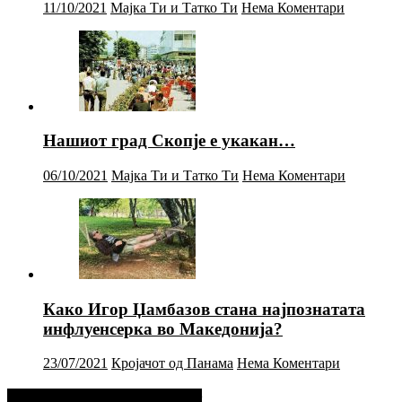
11/10/2021
Мајка Ти и Татко Ти
Нема Коментари
Нашиот град Скопје е укакан…
06/10/2021
Мајка Ти и Татко Ти
Нема Коментари
Како Игор Џамбазов стана најпознатата
инфлуенсерка во Македонија?
23/07/2021
Кројачот од Панама
Нема Коментари
Фејсбук Статус или Твит