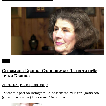
tweet
Си замина Бранка Станковска: Лесно ти небо
тетка Бранка
21/01/2021
Игор Џамбазов
0
View this post on Instagram A post shared by Игор Џамбазов
(@igordzambazov) Посетено 7.625 пати