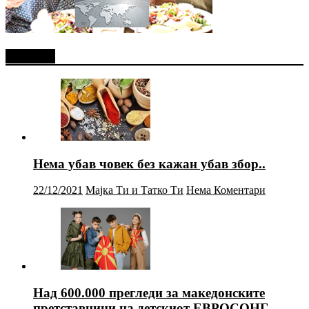
Најново
Нема убав човек без кажан убав збор..
22/12/2021
Мајка Ти и Татко Ти
Нема Коментари
Над 600.000 прегледи за македонските
претставници на детскиот ЕВРОСОНГ