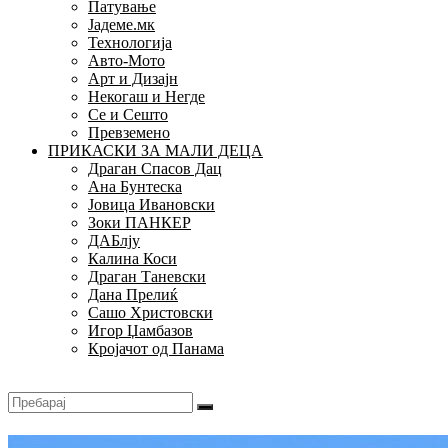
Патување
Јадеме.мк
Технологија
Авто-Мото
Арт и Дизајн
Некогаш и Негде
Се и Сешто
Превземено
ПРИКАСКИ ЗА МАЛИ ДЕЦА
Драган Спасов Дац
Ана Бунтеска
Јовица Ивановски
Зоки ПАНКЕР
ДАБлју
Калина Коси
Драган Таневски
Дана Прелиќ
Сашо Христовски
Игор Џамбазов
Кројачот од Панама