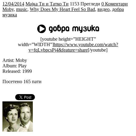
12/04/2014
Мајка Ти и Татко Ти
1153 Прегледи
0 Коментари
Moby
,
music
,
Why Does My Heart Feel So Bad
,
видео
,
добра
музика
[youtube height=”HEIGHT”
width=”WIDTH”]
https://www.youtube.com/watch?
v=fqLvbpcsPj4&feature=share
[/youtube]
Artist: Moby
Album: Play
Released: 1999
Посетено 165 пати