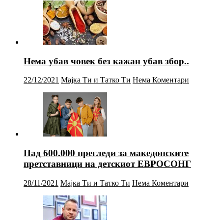
Нема убав човек без кажан убав збор..
22/12/2021
Мајка Ти и Татко Ти
Нема Коментари
Над 600.000 прегледи за македонските
претставници на детскиот ЕВРОСОНГ
28/11/2021
Мајка Ти и Татко Ти
Нема Коментари