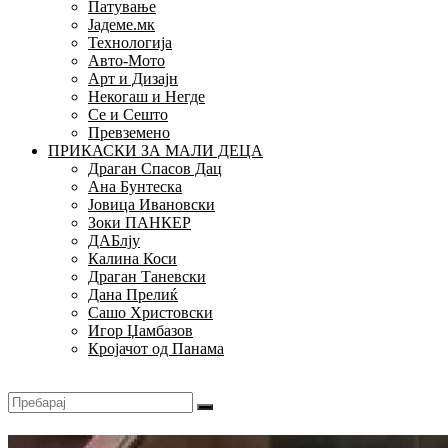
Патување
Јадеме.мк
Технологија
Авто-Мото
Арт и Дизајн
Некогаш и Негде
Се и Сешто
Превземено
ПРИКАСКИ ЗА МАЛИ ДЕЦА
Драган Спасов Дац
Ана Бунтеска
Јовица Ивановски
Зоки ПАНКЕР
ДАБлју
Калина Коси
Драган Таневски
Дана Прелиќ
Сашо Христовски
Игор Џамбазов
Кројачот од Панама