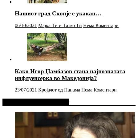
Нашиот град Скопје е укакан…
06/10/2021
Мајка Ти и Татко Ти
Нема Коментари
Како Игор Џамбазов стана најпознатата
инфлуенсерка во Македонија?
23/07/2021
Кројачот од Панама
Нема Коментари
Фејсбук Статус или Твит