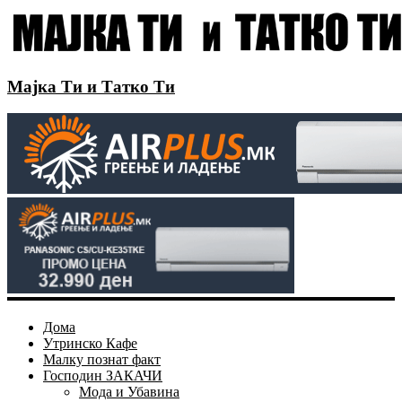
Мајка Ти и Татко Ти
Дома
Утринско Кафе
Малку познат факт
Господин ЗАКАЧИ
Мода и Убавина