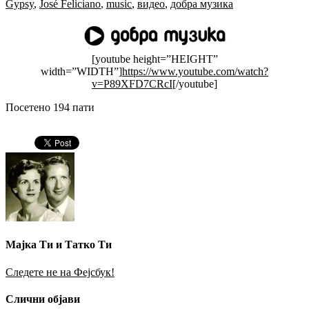
Gypsy
,
José Feliciano
,
music
,
видео
,
добра музика
[youtube height=”HEIGHT”
width=”WIDTH”]
https://www.youtube.com/watch?
v=P89XFD7CRcI
[/youtube]
Посетено 194 пати
Мајка Ти и Татко Ти
Следете не на Фејсбук!
Слични објави