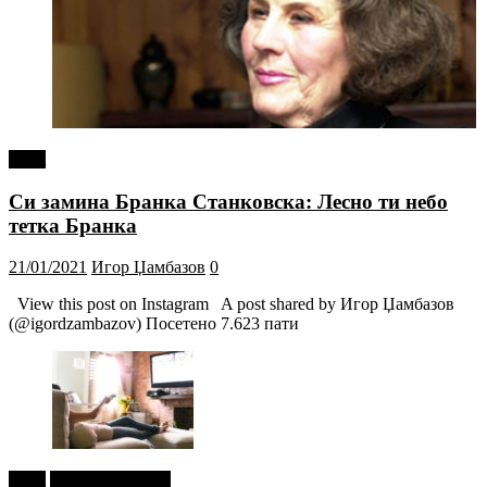
tweet
Си замина Бранка Станковска: Лесно ти небо
тетка Бранка
21/01/2021
Игор Џамбазов
0
View this post on Instagram A post shared by Игор Џамбазов
(@igordzambazov) Посетено 7.623 пати
tweet
Г-дин. ЗАКАЧИ