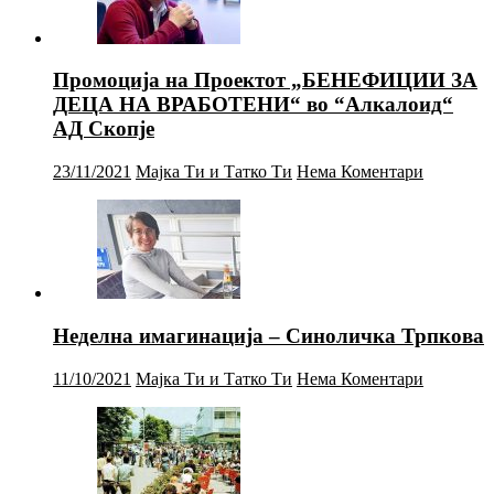
Промоција на Проектот „БЕНЕФИЦИИ ЗА
ДЕЦА НА ВРАБОТЕНИ“ во “Алкалоид“
АД Скопје
23/11/2021
Мајка Ти и Татко Ти
Нема Коментари
Неделна имагинација – Синоличка Трпкова
11/10/2021
Мајка Ти и Татко Ти
Нема Коментари