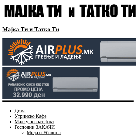
Мајка Ти и Татко Ти
Дома
Утринско Кафе
Малку познат факт
Господин ЗАКАЧИ
Мода и Убавина