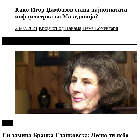
Како Игор Џамбазов стана најпознатата
инфлуенсерка во Македонија?
23/07/2021
Кројачот од Панама
Нема Коментари
Фејсбук Статус или Твит
tweet
Си замина Бранка Станковска: Лесно ти небо