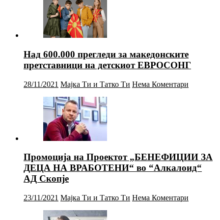
Над 600.000 прегледи за македонските
претставници на детскиот ЕВРОСОНГ
28/11/2021
Мајка Ти и Татко Ти
Нема Коментари
Промоција на Проектот „БЕНЕФИЦИИ ЗА
ДЕЦА НА ВРАБОТЕНИ“ во “Алкалоид“
АД Скопје
23/11/2021
Мајка Ти и Татко Ти
Нема Коментари