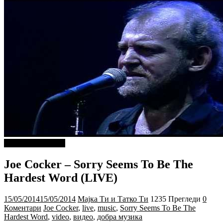
ДОБРА МУЗИКА
Joe Cocker – Sorry Seems To Be The
Hardest Word (LIVE)
15/05/2014
15/05/2014
Мајка Ти и Татко Ти
1235 Прегледи
0
Коментари
Joe Cocker
,
live
,
music
,
Sorry Seems To Be The
Hardest Word
,
video
,
видео
,
добра музика