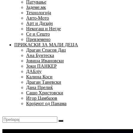
Патување
Јадеме.мк
Технологија
Авто-Мото
Арт и Дизајн
Некогаш и Негде
Се и Сешто
Превземено
ПРИКАСКИ ЗА МАЛИ ДЕЦА
Драган Спасов Дац
Ана Бунтеска
Јовица Ивановски
Зоки ПАНКЕР
ДАБлју
Калина Коси
Драган Таневски
Дана Прелиќ
Сашо Христовски
Игор Џамбазов
Кројачот од Панама