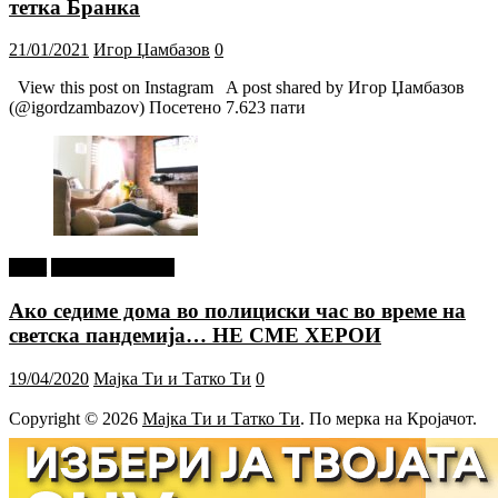
тетка Бранка
21/01/2021
Игор Џамбазов
0
View this post on Instagram A post shared by Игор Џамбазов
(@igordzambazov) Посетено 7.623 пати
tweet
Г-дин. ЗАКАЧИ
Ако седиме дома во полициски час во време на
светска пандемија… НЕ СМЕ ХЕРОИ
19/04/2020
Мајка Ти и Татко Ти
0
Copyright © 2026
Мајка Ти и Татко Ти
. По мерка на Кројачот.