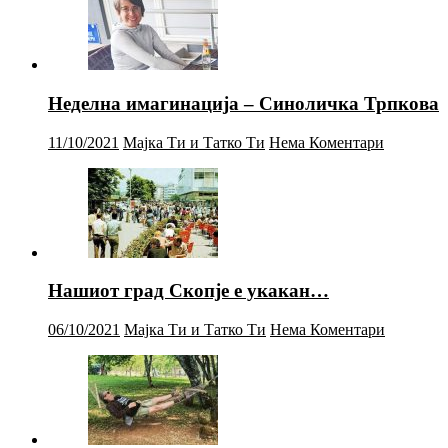
Неделна имагинација – Синоличка Трпкова
11/10/2021
Мајка Ти и Татко Ти
Нема Коментари
Нашиот град Скопје е укакан…
06/10/2021
Мајка Ти и Татко Ти
Нема Коментари