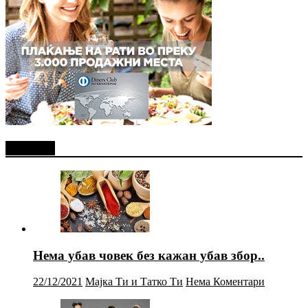
Најново
Нема убав човек без кажан убав збор..
22/12/2021
Мајка Ти и Татко Ти
Нема Коментари