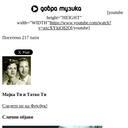
[youtube
height=”HEIGHT”
width=”WIDTH”]
https://www.youtube.com/watch?
v=axcXYkiO82Q
[/youtube]
Посетено 217 пати
Мајка Ти и Татко Ти
Следете не на Фејсбук!
Слични објави