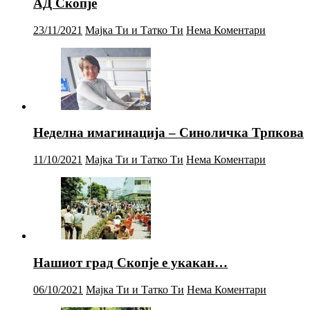
АД Скопје
23/11/2021
Мајка Ти и Татко Ти
Нема Коментари
Неделна имагинација – Синоличка Трпкова
11/10/2021
Мајка Ти и Татко Ти
Нема Коментари
Нашиот град Скопје е укакан…
06/10/2021
Мајка Ти и Татко Ти
Нема Коментари