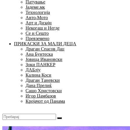
Патување
Јадеме.мк
Технологија
Авто-Мото
Арт и Дизајн
Некогаш и Негде
Се и Сешто
Превземено
ПРИКАСКИ ЗА МАЛИ ДЕЦА
Драган Спасов Дац
Ана Бунтеска
Јовица Ивановски
Зоки ПАНКЕР
ДАБлју
Калина Коси
Драган Таневски
Дана Прелиќ
Сашо Христовски
Игор Џамбазов
Кројачот од Панама