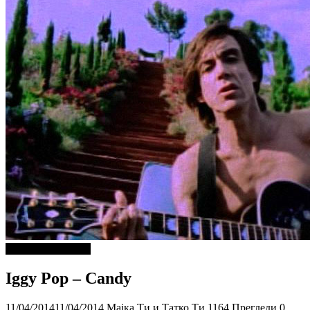
ДОБРА МУЗИКА
Iggy Pop – Candy
11/04/2014
11/04/2014
Мајка Ти и Татко Ти
1164 Прегледи
0