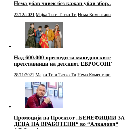
Нема убав човек без кажан убав збор..
22/12/2021
Мајка Ти и Татко Ти
Нема Коментари
Над 600.000 прегледи за македонските
претставници на детскиот ЕВРОСОНГ
28/11/2021
Мајка Ти и Татко Ти
Нема Коментари
Промоција на Проектот „БЕНЕФИЦИИ ЗА
ДЕЦА НА ВРАБОТЕНИ“ во “Алкалоид“