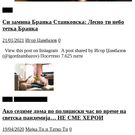
tweet
Си замина Бранка Станковска: Лесно ти небо
тетка Бранка
21/01/2021
Игор Џамбазов
0
View this post on Instagram A post shared by Игор Џамбазов
(@igordzambazov) Посетено 7.625 пати
tweet
Г-дин. ЗАКАЧИ
Ако седиме дома во полициски час во време на
светска пандемија… НЕ СМЕ ХЕРОИ
19/04/2020
Мајка Ти и Татко Ти
0