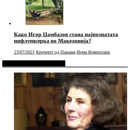
Како Игор Џамбазов стана најпознатата
инфлуенсерка во Македонија?
23/07/2021
Кројачот од Панама
Нема Коментари
Фејсбук Статус или Твит