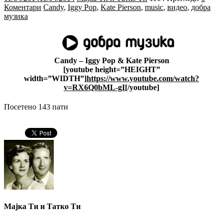
Коментари
Candy
,
Iggy Pop
,
Kate Pierson
,
music
,
видео
,
добра
музика
Candy – Iggy Pop & Kate Pierson
[youtube height=”HEIGHT”
width=”WIDTH”]
https://www.youtube.com/watch?
v=RX6Q0bML-gI
[/youtube]
Посетено 143 пати
Мајка Ти и Татко Ти