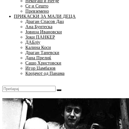
Некогаш и Негде
Се и Сешто
Превземено
ПРИКАСКИ ЗА МАЛИ ДЕЦА
Драган Спасов Дац
Ана Бунтеска
Јовица Ивановски
Зоки ПАНКЕР
ДАБлју
Калина Коси
Драган Таневски
Дана Прелиќ
Сашо Христовски
Игор Џамбазов
Кројачот од Панама