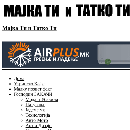
Мајка Ти и Татко Ти
Дома
Утринско Кафе
Малку познат факт
Господин ЗАКАЧИ
Мода и Убавина
Патување
Јадеме.мк
Технологија
Авто-Мото
Арт и Дизајн