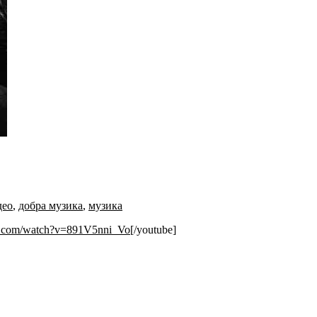
део
,
добра музика
,
музика
e.com/watch?v=891V5nni_Vo
[/youtube]