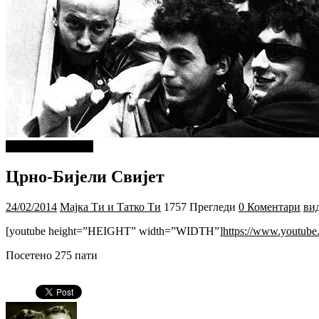
ДОБРА МУЗИКА
Црно-Бијели Свијет
24/02/2014
Мајка Ти и Татко Ти
1757 Прегледи
0 Коментари
ви
[youtube height=”HEIGHT” width=”WIDTH”]
https://www.youtub
Посетено 275 пати