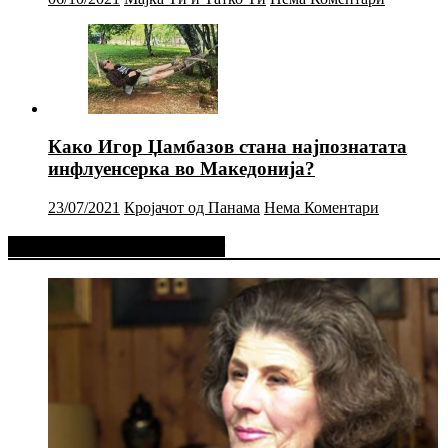
Како Игор Џамбазов стана најпознатата
инфлуенсерка во Македонија?
23/07/2021
Кројачот од Панама
Нема Коментари
Фејсбук Статус или Твит