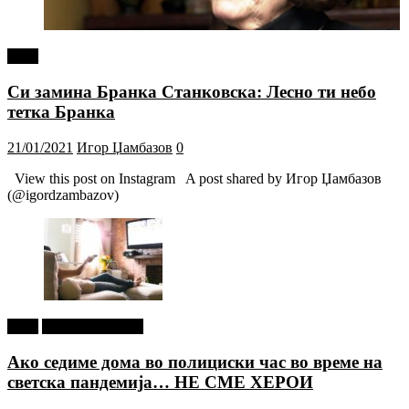
tweet
Си замина Бранка Станковска: Лесно ти небо
тетка Бранка
21/01/2021
Игор Џамбазов
0
View this post on Instagram A post shared by Игор Џамбазов
(@igordzambazov)
tweet
Г-дин. ЗАКАЧИ
Ако седиме дома во полициски час во време на
светска пандемија… НЕ СМЕ ХЕРОИ