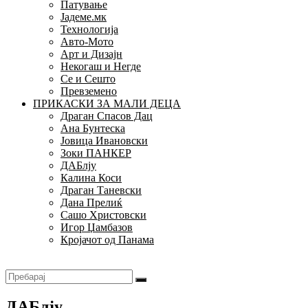
Патување
Јадеме.мк
Технологија
Авто-Мото
Арт и Дизајн
Некогаш и Негде
Се и Сешто
Превземено
ПРИКАСКИ ЗА МАЛИ ДЕЦА
Драган Спасов Дац
Ана Бунтеска
Јовица Ивановски
Зоки ПАНКЕР
ДАБлју
Калина Коси
Драган Таневски
Дана Прелиќ
Сашо Христовски
Игор Џамбазов
Кројачот од Панама
ДАБлју