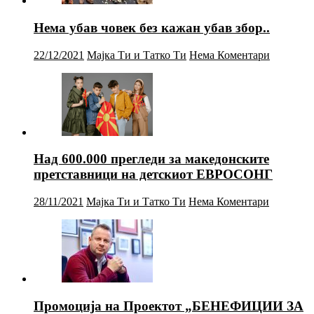
Нема убав човек без кажан убав збор..
22/12/2021
Мајка Ти и Татко Ти
Нема Коментари
Над 600.000 прегледи за македонските
претставници на детскиот ЕВРОСОНГ
28/11/2021
Мајка Ти и Татко Ти
Нема Коментари
Промоција на Проектот „БЕНЕФИЦИИ ЗА