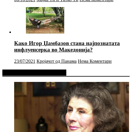
Како Игор Џамбазов стана најпознатата
инфлуенсерка во Македонија?
23/07/2021
Кројачот од Панама
Нема Коментари
Фејсбук Статус или Твит