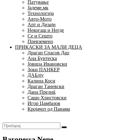
Патување
Јадеме.мк
Технологија
Авто-Мото
Арт и Дизајн
Некогаш и Негде
Се и Сешто
Превземено
ПРИКАСКИ ЗА МАЛИ ДЕЦА
Драган Спасов Дац
Ана Бунтеска
Јовица Ивановски
Зоки ПАНКЕР
ДАБлју
Калина Коси
Драган Таневски
Дана Прелиќ
Сашо Христовски
Игор Џамбазов
Кројачот од Панама
Baronessa Nene