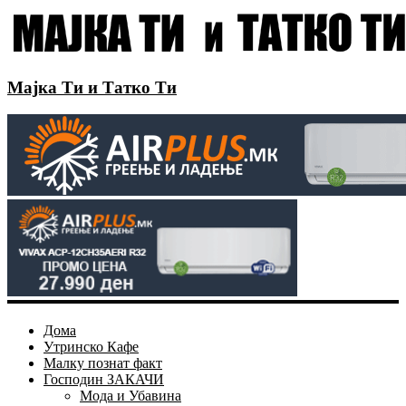
Мајка Ти и Татко Ти
Дома
Утринско Кафе
Малку познат факт
Господин ЗАКАЧИ
Мода и Убавина