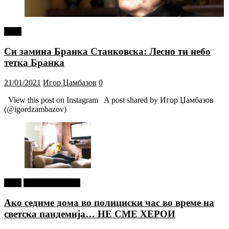
tweet
Си замина Бранка Станковска: Лесно ти небо
тетка Бранка
21/01/2021
Игор Џамбазов
0
View this post on Instagram A post shared by Игор Џамбазов
(@igordzambazov)
tweet
Г-дин. ЗАКАЧИ
Ако седиме дома во полициски час во време на
светска пандемија… НЕ СМЕ ХЕРОИ