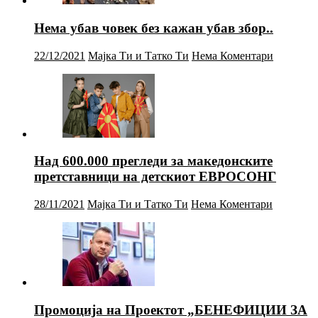
Нема убав човек без кажан убав збор..
22/12/2021
Мајка Ти и Татко Ти
Нема Коментари
Над 600.000 прегледи за македонските
претставници на детскиот ЕВРОСОНГ
28/11/2021
Мајка Ти и Татко Ти
Нема Коментари
Промоција на Проектот „БЕНЕФИЦИИ ЗА