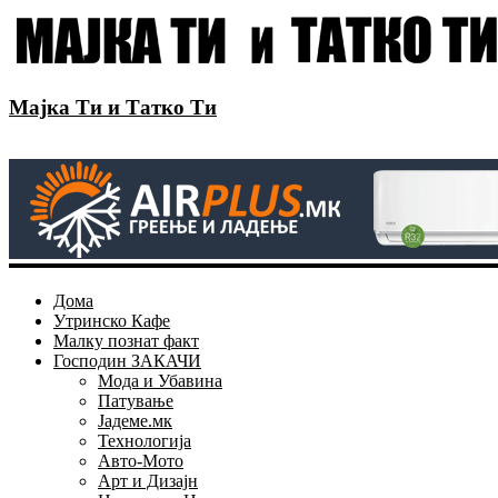
Мајка Ти и Татко Ти
Дома
Утринско Кафе
Малку познат факт
Господин ЗАКАЧИ
Мода и Убавина
Патување
Јадеме.мк
Технологија
Авто-Мото
Арт и Дизајн