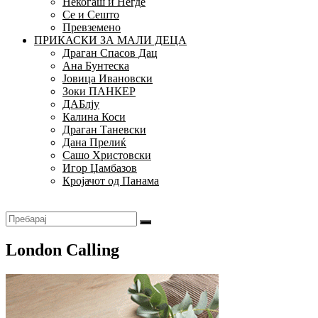
Некогаш и Негде
Се и Сешто
Превземено
ПРИКАСКИ ЗА МАЛИ ДЕЦА
Драган Спасов Дац
Ана Бунтеска
Јовица Ивановски
Зоки ПАНКЕР
ДАБлју
Калина Коси
Драган Таневски
Дана Прелиќ
Сашо Христовски
Игор Џамбазов
Кројачот од Панама
London Calling