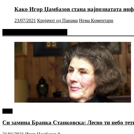
Како Игор Џамбазов стана најпознатата инф
23/07/2021
Кројачот од Панама
Нема Коментари
Фејсбук Статус или Твит
tweet
Си замина Бранка Станковска: Лесно ти небо те