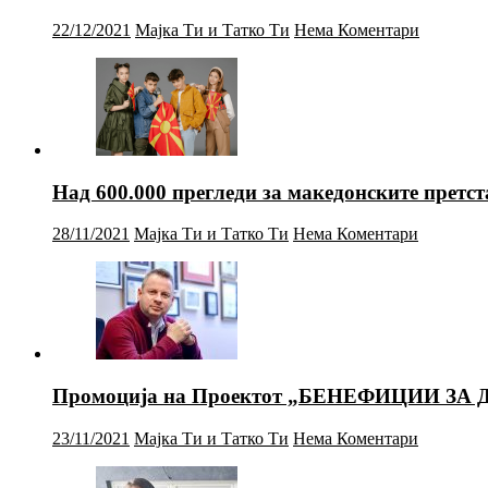
22/12/2021
Мајка Ти и Татко Ти
Нема Коментари
Над 600.000 прегледи за македонските прет
28/11/2021
Мајка Ти и Татко Ти
Нема Коментари
Промоција на Проектот „БЕНЕФИЦИИ ЗА 
23/11/2021
Мајка Ти и Татко Ти
Нема Коментари