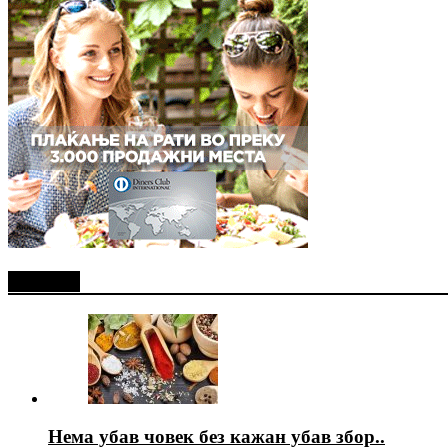
Најново
Нема убав човек без кажан убав збор..