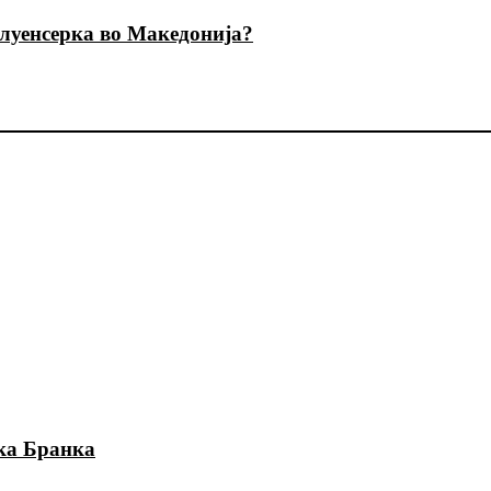
луенсерка во Македонија?
тка Бранка