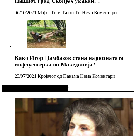
Нашиот град Скопје е укакан…
06/10/2021
Мајка Ти и Татко Ти
Нема Коментари
Како Игор Џамбазов стана најпознатата
инфлуенсерка во Македонија?
23/07/2021
Кројачот од Панама
Нема Коментари
Фејсбук Статус или Твит