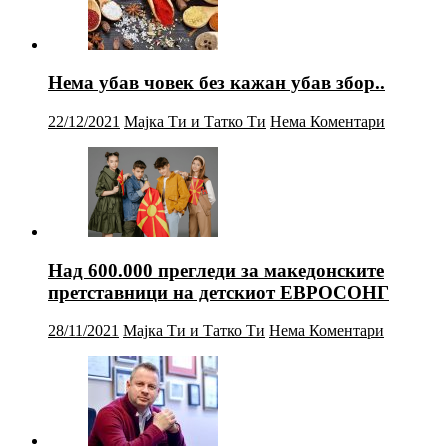
Нема убав човек без кажан убав збор..
22/12/2021
Мајка Ти и Татко Ти
Нема Коментари
Над 600.000 прегледи за македонските
претставници на детскиот ЕВРОСОНГ
28/11/2021
Мајка Ти и Татко Ти
Нема Коментари