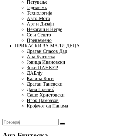
Патување
Јадеме.мк
Технологија
Авто-Мото
Арт и Дизајн
Некогаш и Негде
Се и Сешто
Превземено
ПРИКАСКИ ЗА МАЛИ ДЕЦА
Драган Спасов Дац
Ана Бунтеска
Јовица Ивановски
Зоки ПАНКЕР
ДАБлју
Калина Коси
Драган Таневски
Дана Прелиќ
Сашо Христовски
Игор Џамбазов
Кројачот од Панама
Ана Бунтеска