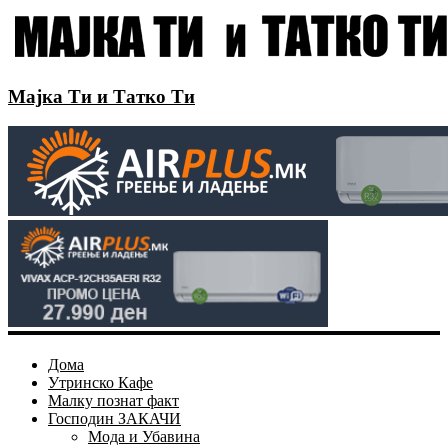
Мајка Ти и Татко Ти
Дома
Утринско Кафе
Малку познат факт
Господин ЗАКАЧИ
Мода и Убавина