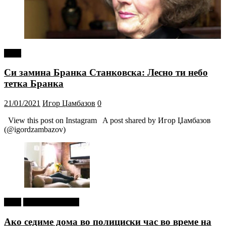
tweet
Си замина Бранка Станковска: Лесно ти небо
тетка Бранка
21/01/2021
Игор Џамбазов
0
View this post on Instagram A post shared by Игор Џамбазов
(@igordzambazov)
tweet
Г-дин. ЗАКАЧИ
Ако седиме дома во полициски час во време на