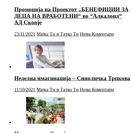
Промоција на Проектот „БЕНЕФИЦИИ ЗА
ДЕЦА НА ВРАБОТЕНИ“ во “Алкалоид“
АД Скопје
23/11/2021
Мајка Ти и Татко Ти
Нема Коментари
Неделна имагинација – Синоличка Трпкова
11/10/2021
Мајка Ти и Татко Ти
Нема Коментари