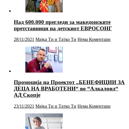
Над 600.000 прегледи за македонските
претставници на детскиот ЕВРОСОНГ
28/11/2021
Мајка Ти и Татко Ти
Нема Коментари
Промоција на Проектот „БЕНЕФИЦИИ ЗА
ДЕЦА НА ВРАБОТЕНИ“ во “Алкалоид“
АД Скопје
23/11/2021
Мајка Ти и Татко Ти
Нема Коментари