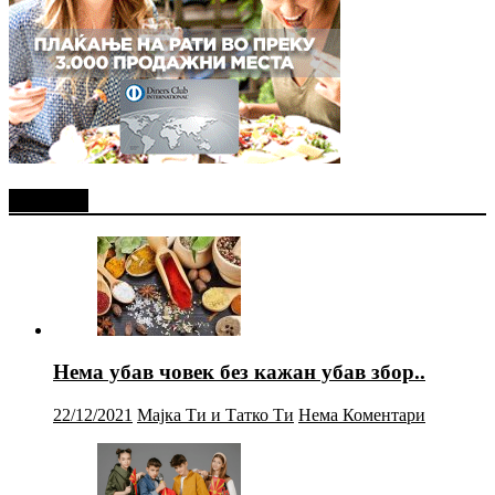
Најново
Нема убав човек без кажан убав збор..
22/12/2021
Мајка Ти и Татко Ти
Нема Коментари