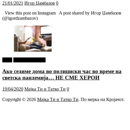
21/01/2021
Игор Џамбазов
0
View this post on Instagram A post shared by Игор Џамбазов
(@igordzambazov)
tweet
Г-дин. ЗАКАЧИ
Ако седиме дома во полициски час во време на
светска пандемија… НЕ СМЕ ХЕРОИ
19/04/2020
Мајка Ти и Татко Ти
0
Copyright © 2026
Мајка Ти и Татко Ти
. По мерка на Кројачот.