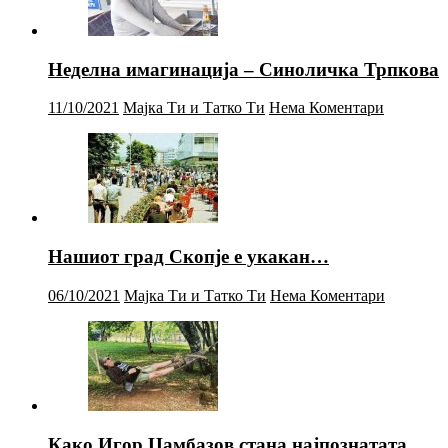
Неделна имагинација – Синоличка Трпкова
11/10/2021
Мајка Ти и Татко Ти
Нема Коментари
Нашиот град Скопје е укакан…
06/10/2021
Мајка Ти и Татко Ти
Нема Коментари
Како Игор Џамбазов стана најпознатата