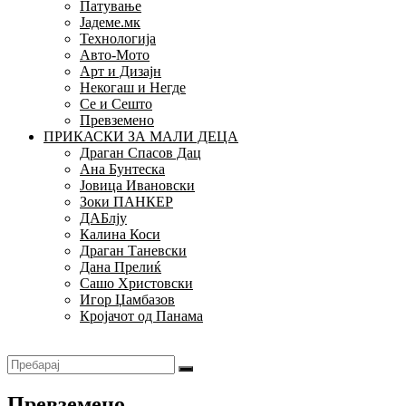
Патување
Јадеме.мк
Технологија
Авто-Мото
Арт и Дизајн
Некогаш и Негде
Се и Сешто
Превземено
ПРИКАСКИ ЗА МАЛИ ДЕЦА
Драган Спасов Дац
Ана Бунтеска
Јовица Ивановски
Зоки ПАНКЕР
ДАБлју
Калина Коси
Драган Таневски
Дана Прелиќ
Сашо Христовски
Игор Џамбазов
Кројачот од Панама
Превземено