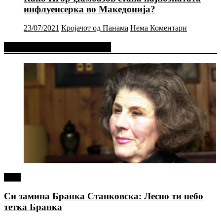
инфлуенсерка во Македонија?
23/07/2021
Кројачот од Панама
Нема Коментари
Фејсбук Статус или Твит
tweet
Си замина Бранка Станковска: Лесно ти небо
тетка Бранка