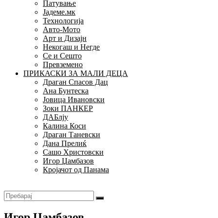
Патување
Јадеме.мк
Технологија
Авто-Мото
Арт и Дизајн
Некогаш и Негде
Се и Сешто
Превземено
ПРИКАСКИ ЗА МАЛИ ДЕЦА
Драган Спасов Дац
Ана Бунтеска
Јовица Ивановски
Зоки ПАНКЕР
ДАБлју
Калина Коси
Драган Таневски
Дана Прелиќ
Сашо Христовски
Игор Џамбазов
Кројачот од Панама
Игор Џамбазов