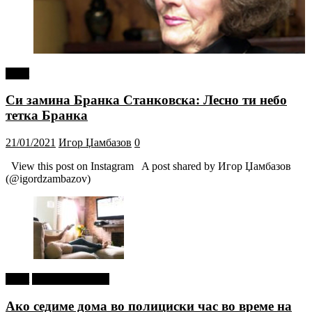
tweet
Си замина Бранка Станковска: Лесно ти небо
тетка Бранка
21/01/2021
Игор Џамбазов
0
View this post on Instagram A post shared by Игор Џамбазов
(@igordzambazov)
tweet
Г-дин. ЗАКАЧИ
Ако седиме дома во полициски час во време на