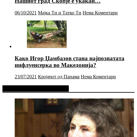
Нашиот град Скопје е укакан…
06/10/2021
Мајка Ти и Татко Ти
Нема Коментари
Како Игор Џамбазов стана најпознатата
инфлуенсерка во Македонија?
23/07/2021
Кројачот од Панама
Нема Коментари
Фејсбук Статус или Твит