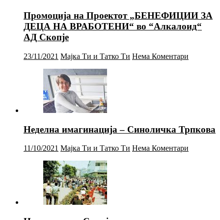
Промоција на Проектот „БЕНЕФИЦИИ ЗА
ДЕЦА НА ВРАБОТЕНИ“ во “Алкалоид“
АД Скопје
23/11/2021
Мајка Ти и Татко Ти
Нема Коментари
Неделна имагинација – Синоличка Трпкова
11/10/2021
Мајка Ти и Татко Ти
Нема Коментари