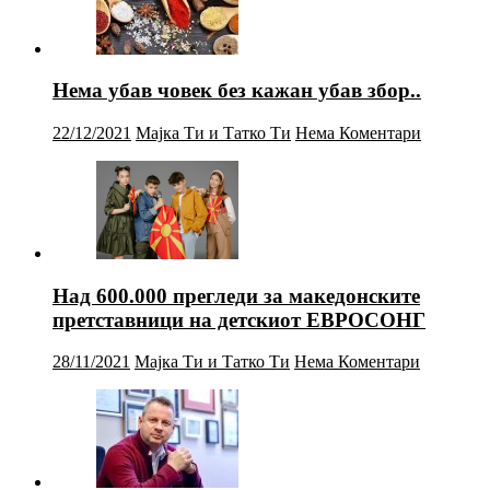
Нема убав човек без кажан убав збор..
22/12/2021
Мајка Ти и Татко Ти
Нема Коментари
Над 600.000 прегледи за македонските
претставници на детскиот ЕВРОСОНГ
28/11/2021
Мајка Ти и Татко Ти
Нема Коментари