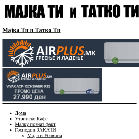
Мајка Ти и Татко Ти
Дома
Утринско Кафе
Малку познат факт
Господин ЗАКАЧИ
Мода и Убавина