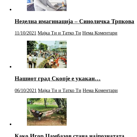
Неделна имагинација – Синоличка Трпкова
11/10/2021
Мајка Ти и Татко Ти
Нема Коментари
Нашиот град Скопје е укакан…
06/10/2021
Мајка Ти и Татко Ти
Нема Коментари
Како Игор Џамбазов стана најпознатата