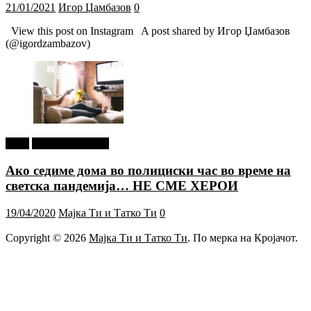
21/01/2021
Игор Џамбазов
0
View this post on Instagram A post shared by Игор Џамбазов
(@igordzambazov)
tweet
Г-дин. ЗАКАЧИ
Ако седиме дома во полициски час во време на
светска пандемија… НЕ СМЕ ХЕРОИ
19/04/2020
Мајка Ти и Татко Ти
0
Copyright © 2026
Мајка Ти и Татко Ти
. По мерка на Кројачот.