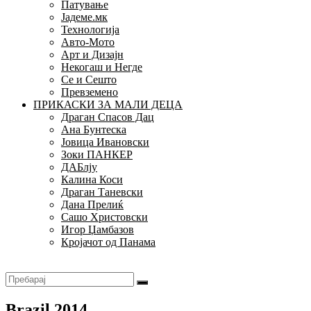
Патување
Јадеме.мк
Технологија
Авто-Мото
Арт и Дизајн
Некогаш и Негде
Се и Сешто
Превземено
ПРИКАСКИ ЗА МАЛИ ДЕЦА
Драган Спасов Дац
Ана Бунтеска
Јовица Ивановски
Зоки ПАНКЕР
ДАБлју
Калина Коси
Драган Таневски
Дана Прелиќ
Сашо Христовски
Игор Џамбазов
Кројачот од Панама
Brazil 2014