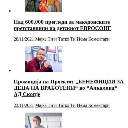
Над 600.000 прегледи за македонските
претставници на детскиот ЕВРОСОНГ
28/11/2021
Мајка Ти и Татко Ти
Нема Коментари
Промоција на Проектот „БЕНЕФИЦИИ ЗА
ДЕЦА НА ВРАБОТЕНИ“ во “Алкалоид“
АД Скопје
23/11/2021
Мајка Ти и Татко Ти
Нема Коментари