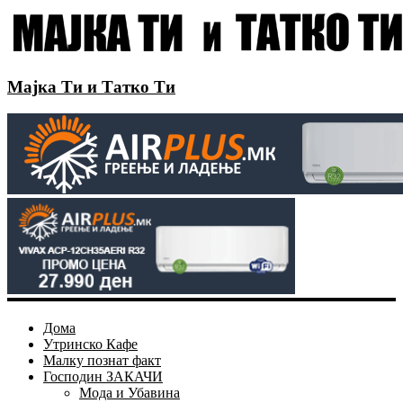
Мајка Ти и Татко Ти
Дома
Утринско Кафе
Малку познат факт
Господин ЗАКАЧИ
Мода и Убавина