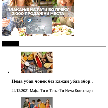
Најново
Нема убав човек без кажан убав збор..
22/12/2021
Мајка Ти и Татко Ти
Нема Коментари