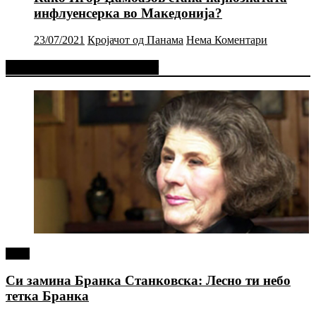
инфлуенсерка во Македонија?
23/07/2021
Кројачот од Панама
Нема Коментари
Фејсбук Статус или Твит
tweet
Си замина Бранка Станковска: Лесно ти небо
тетка Бранка